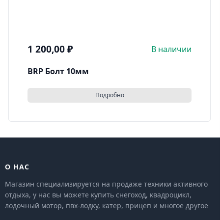
1 200,00
₽
В наличии
BRP Болт 10мм
Подробно
О НАС
Магазин специализируется на продаже техники активного
отдыха, у нас вы можете купить снегоход, квадроцикл,
лодочный мотор, пвх-лодку, катер, прицеп и многое другое