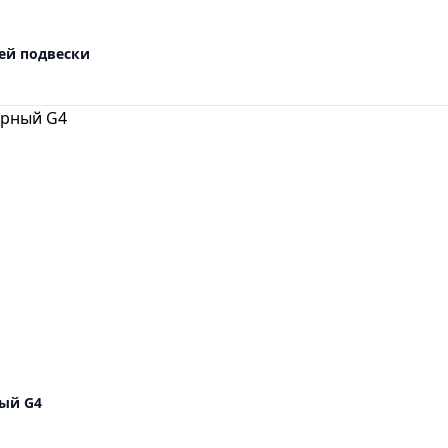
ей подвески
ный G4