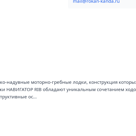
mail@rokan-kanda.ru
жёстко-надувные моторно-гребные лодки, конструкция котор
одки НАВИГАТОР RIB обладают уникальным сочетанием ходо
руктивные ос...