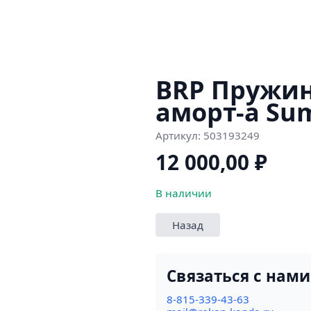
BRP Пружин
аморт-а Su
Артикул:
503193249
12 000,00
₽
В наличии
Назад
Связаться с нами
8-815-339-43-63