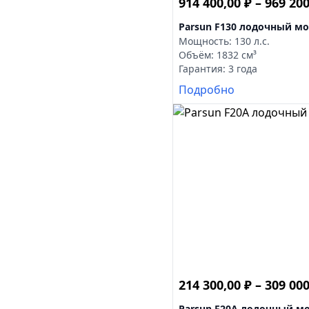
914 400,00
₽
–
969 20
Parsun F130 лодочный м
Мощность: 130 л.с.
Объём: 1832 см³
Гарантия: 3 года
Подробно
214 300,00
₽
–
309 00
Parsun F20A лодочный м