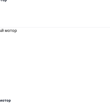
214
300,00 ₽
–
309
000,00 ₽
 мотор