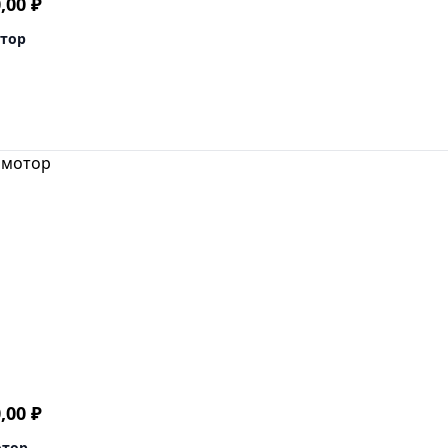
Диапазон
0,00
₽
цен:
отор
914
400,00 ₽
–
969
200,00 ₽
Диапазон
0,00
₽
цен:
отор